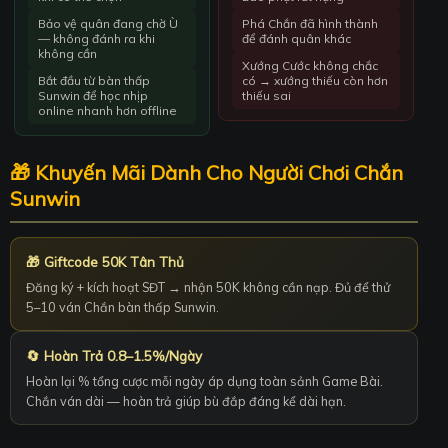
Bảo vệ quân đang chờ Ù
Phá Chắn đã hình thành
— không đánh ra khi
để đánh quân khác
không cần
Xướng Cước không chắc
Bắt đầu từ bàn thấp
có → xướng thiếu còn hơn
Sunwin để học nhịp
thiếu sai
online nhanh hơn offline
🎁 Khuyến Mãi Dành Cho Người Chơi Chắn
Sunwin
🎁 Giftcode 50K Tân Thủ
Đăng ký + kích hoạt SĐT → nhận 50K không cần nạp. Đủ để thử
5–10 ván Chắn bàn thấp Sunwin.
🔄 Hoàn Trả 0.8–1.5%/Ngày
Hoàn lại % tổng cược mỗi ngày áp dụng toàn sảnh Game Bài.
Chắn ván dài — hoàn trả giúp bù đắp đáng kể dài hạn.