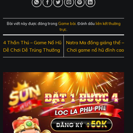
Bài viết này được đăng trong
Game bài
. Đánh dấu
liên kết thường
trực
.
4 Thần Thú – Game Nổ Hũ
Natra Ma đồng giáng thế –
Dễ Chơi Dễ Trúng Thưởng
Chơi game nổ hũ đỉnh cao