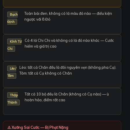
Toàn bài đen, không có lá màu đỏ nào — điều kiện
Bạch
ngược với 8 Đỏ
Định
Có 4 lá Chi Chi và không có lá đỏ nào khác — Cước
Kính Tứ
hiếm và giá trị cao
Chi
Lèo: tất cả Chắn đều là đôi nguyên vẹn (không pha Cạ).
Lèo /
Tôm: tất cả Cạ không có Chắn
Tôm
Tất cả 10 bộ đều là Chắn (không có Cạ nào) — ù
Thập
hoàn hảo, điểm rất cao
Thành
⚠️ Xướng Sai Cước — Bị Phạt Nặng