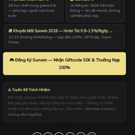
Dễ học nhất trong game bài
10 lá/người, đánh hết trước
— phù hợp người mới hoàn
thắng — tốc độ nhanh, không
toàn
cạ/chắn phức tạp
🎁 Khuyến Mãi Sunwin 2026 — Hoàn Trả 0.8–1.5%/Ngày →
12–15 chương trình/tháng — nạp đầu 100%, VIP 8 cấp, Super
Friday
🎮 Đăng Ký Sunwin — Nhận Giftcode 50K & Thưởng Nạp
100%
⚠️ Tuyên Bố Trách Nhiệm
Bài Chắn Sunwin là hình thức giải trí dành cho người từ đủ 18 tuổi.
Kết quả phụ thuộc vào kỹ năng và may mắn — không có chiến
thuật nào đảm bảo thắng liên tục. Xem thêm:
Giới thiệu Sunwin
|
Hướng dẫn Nạp/Rút
.