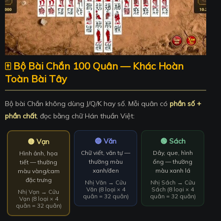
🀄 Bộ Bài Chắn 100 Quân — Khác Hoàn
Toàn Bài Tây
Bộ bài Chắn không dùng J/Q/K hay số. Mỗi quân có
phần số +
phần chất
, đọc bằng chữ Hán thuần Việt:
🔵 Văn
🟢 Sách
🟡 Vạn
Chữ viết, văn tự —
Dây, que, hình
Hình ảnh, họa
thường màu
ống — thường
tiết — thường
xanh/đen
màu xanh lá
màu vàng/cam
đặc trưng
Nhị Văn → Cửu
Nhị Sách → Cửu
Văn (8 loại × 4
Sách (8 loại × 4
Nhị Vạn → Cửu
quân = 32 quân)
quân = 32 quân)
Vạn (8 loại × 4
quân = 32 quân)