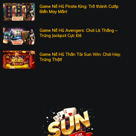
Game Nổ Hũ Pirate King: Trở thành Cướp
Biển May Mắn!
Game Nổ Hũ Avengers: Chơi Là Thắng –
Trúng Jackpot Cực Đã
Game Nổ Hũ Thần Tài Sun Win: Chơi Hay,
Trúng Thật!