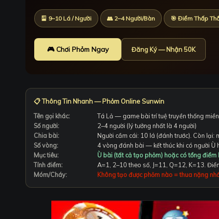
🎴 9–10 Lá / Người
👥 2–4 Người/Bàn
🎯 Điểm Thấp Th
🎮 Chơi Phỏm Ngay
Đăng Ký — Nhận 50K
📋 Thông Tin Nhanh — Phỏm Online Sunwin
Tên gọi khác:
Tá Lả — game bài trí tuệ truyền thống miề
Số người:
2–4 người (lý tưởng nhất là 4 người)
Chia bài:
Người cầm cái: 10 lá (đánh trước). Còn lại: 
Số vòng:
4 vòng đánh bài — kết thúc khi có người Ù
Mục tiêu:
Ù bài (tất cả tạo phỏm) hoặc có tổng điểm 
Tính điểm:
A=1, 2–10 theo số, J=11, Q=12, K=13. Điể
Móm/Cháy:
Không tạo được phỏm nào = thua nặng nhấ