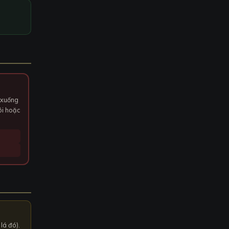
 xuống
ôi hoặc
lá đó).