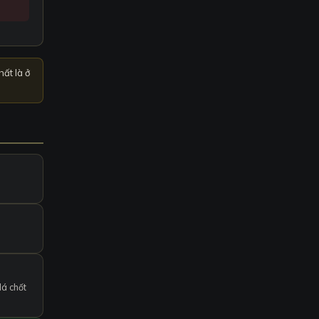
ất là ở
.
lá chốt