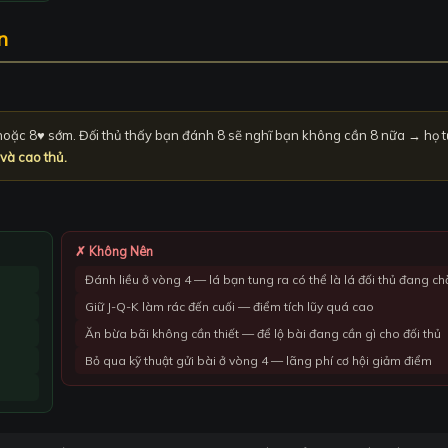
n
hoặc 8♥ sớm. Đối thủ thấy bạn đánh 8 sẽ nghĩ bạn không cần 8 nữa → họ tự
 và cao thủ.
✗ Không Nên
Đánh liều ở vòng 4 — lá bạn tung ra có thể là lá đối thủ đang ch
Giữ J-Q-K làm rác đến cuối — điểm tích lũy quá cao
Ăn bừa bãi không cần thiết — để lộ bài đang cần gì cho đối thủ
Bỏ qua kỹ thuật gửi bài ở vòng 4 — lãng phí cơ hội giảm điểm