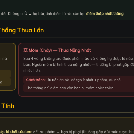
ối. Không ai Ù → hạ bài, tính điểm lá rác còn lại,
điểm thấp nhất thắng
.
Thắng Thua Lớn
💥 Móm (Cháy) — Thua Nặng Nhất
n lá
Sau 4 vòng không tạo được phỏm nào và không hạ được lá nào
.
bàn. Người móm bị tính thua nặng nhất — thường bị phạt gấp đ
nhiều hơn.
Cách tránh:
Ưu tiên ăn bài để tạo ít nhất 1 phỏm, dù nhỏ
ng
Thà thắng nhì điểm cao còn hơn bị móm hoàn toàn
 Tính
ược lá chốt của bạn
để tạo phỏm → bạn bị phạt (thường gấp đôi mức cược cho 