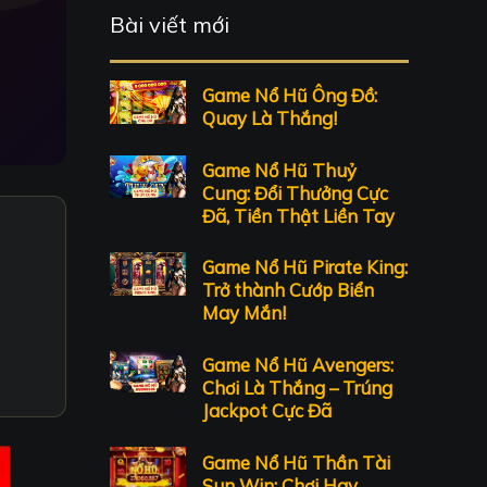
Bài viết mới
Game Nổ Hũ Ông Đồ:
Quay Là Thắng!
Game Nổ Hũ Thuỷ
Cung: Đổi Thưởng Cực
Đã, Tiền Thật Liền Tay
Game Nổ Hũ Pirate King:
Trở thành Cướp Biển
May Mắn!
Game Nổ Hũ Avengers:
Chơi Là Thắng – Trúng
Jackpot Cực Đã
Game Nổ Hũ Thần Tài
Sun Win: Chơi Hay,