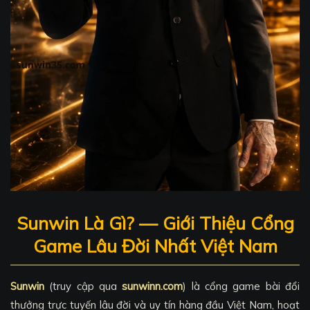
Sunwin Là Gì? — Giới Thiệu Cổng
Game Lâu Đời Nhất Việt Nam
Sunwin
(truy cập qua
sunwinn.com
) là cổng game bài đổi
thưởng trực tuyến lâu đời và uy tín hàng đầu Việt Nam, hoạt