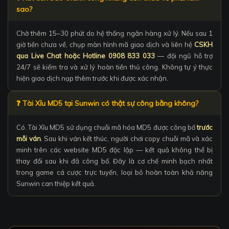
sao?
Chờ thêm 15–30 phút do hệ thống ngân hàng xử lý. Nếu sau 1
giờ tiền chưa về, chụp màn hình mã giao dịch và liên hệ
CSKH
qua Live Chat hoặc Hotline 0908 833 033
— đội ngũ hỗ trợ
24/7 sẽ kiểm tra và xử lý hoàn tiền thủ công. Không tự ý thực
hiện giao dịch nạp thêm trước khi được xác nhận.
❓ Tài Xỉu MD5 tại Sunwin có thật sự công bằng không?
Có. Tài Xỉu MD5 sử dụng chuỗi mã hóa MD5 được công bố
trước
mỗi ván
. Sau khi ván kết thúc, người chơi copy chuỗi mã và xác
minh trên các website MD5 độc lập — kết quả không thể bị
thay đổi sau khi đã công bố. Đây là cơ chế minh bạch nhất
trong game cá cược trực tuyến, loại bỏ hoàn toàn khả năng
Sunwin can thiệp kết quả.