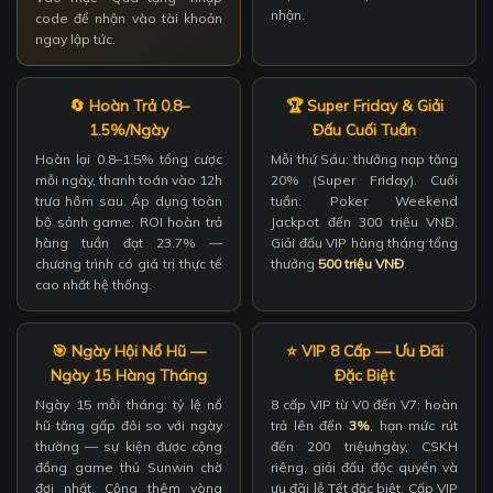
nhận.
code để nhận vào tài khoản
ngay lập tức.
🔄 Hoàn Trả 0.8–
🏆 Super Friday & Giải
1.5%/Ngày
Đấu Cuối Tuần
Hoàn lại 0.8–1.5% tổng cược
Mỗi thứ Sáu: thưởng nạp tăng
mỗi ngày, thanh toán vào 12h
20% (Super Friday). Cuối
trưa hôm sau. Áp dụng toàn
tuần: Poker Weekend
bộ sảnh game. ROI hoàn trả
Jackpot đến 300 triệu VNĐ.
hàng tuần đạt 23.7% —
Giải đấu VIP hàng tháng tổng
chương trình có giá trị thực tế
thưởng
500 triệu VNĐ
.
cao nhất hệ thống.
🎯 Ngày Hội Nổ Hũ —
⭐ VIP 8 Cấp — Ưu Đãi
Ngày 15 Hàng Tháng
Đặc Biệt
Ngày 15 mỗi tháng: tỷ lệ nổ
8 cấp VIP từ V0 đến V7: hoàn
hũ tăng gấp đôi so với ngày
trả lên đến
3%
, hạn mức rút
thường — sự kiện được cộng
đến 200 triệu/ngày, CSKH
đồng game thủ Sunwin chờ
riêng, giải đấu độc quyền và
đợi nhất. Cộng thêm vòng
ưu đãi lễ Tết đặc biệt. Cấp VIP