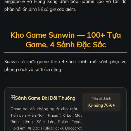
Singapore và Hong Kong đảm bảo uptime cao và tốc độ
phản hồi ổn định kể cả giờ cao điểm.
Kho Game Sunwin — 100+ Tựa
Game, 4 Sảnh Đặc Sắc
Sunwin tổ chức game theo 4 sảnh chính, mỗi sảnh phục vụ
phong cách và sở thích riêng:
🃏
Sảnh Game Bài Đổi Thưởng
Yếu tố chính
Kỹ năng 70%+
Game bài đối kháng người chơi thật —
Tiến Lên Miền Nam, Phỏm (Tá Lả), Mậu
Binh, Liêng, Sâm Lốc, Poker Texas
Hold’em, Xì Dách (Blackjack), Baccarat,