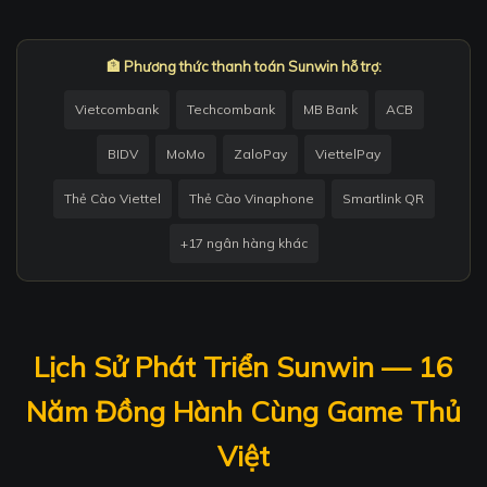
🏦 Phương thức thanh toán Sunwin hỗ trợ:
Vietcombank
Techcombank
MB Bank
ACB
BIDV
MoMo
ZaloPay
ViettelPay
Thẻ Cào Viettel
Thẻ Cào Vinaphone
Smartlink QR
+17 ngân hàng khác
Lịch Sử Phát Triển Sunwin — 16
Năm Đồng Hành Cùng Game Thủ
Việt