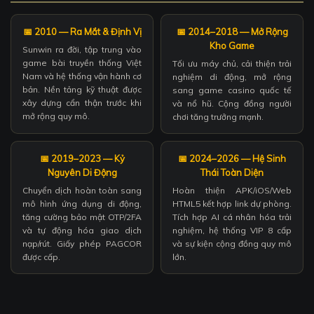
📅 2010 — Ra Mắt & Định Vị
📅 2014–2018 — Mở Rộng
Kho Game
Sunwin ra đời, tập trung vào
game bài truyền thống Việt
Tối ưu máy chủ, cải thiện trải
Nam và hệ thống vận hành cơ
nghiệm di động, mở rộng
bản. Nền tảng kỹ thuật được
sang game casino quốc tế
xây dựng cẩn thận trước khi
và nổ hũ. Cộng đồng người
mở rộng quy mô.
chơi tăng trưởng mạnh.
📅 2019–2023 — Kỷ
📅 2024–2026 — Hệ Sinh
Nguyên Di Động
Thái Toàn Diện
Chuyển dịch hoàn toàn sang
Hoàn thiện APK/iOS/Web
mô hình ứng dụng di động,
HTML5 kết hợp link dự phòng.
tăng cường bảo mật OTP/2FA
Tích hợp AI cá nhân hóa trải
và tự động hóa giao dịch
nghiệm, hệ thống VIP 8 cấp
nạp/rút. Giấy phép PAGCOR
và sự kiện cộng đồng quy mô
được cấp.
lớn.