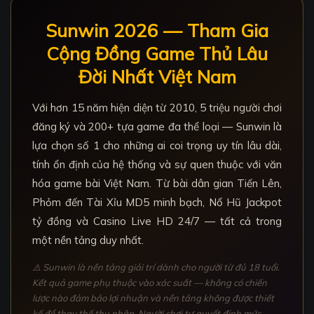
Sunwin 2026 — Tham Gia
Cộng Đồng Game Thủ Lâu
Đời Nhất Việt Nam
Với hơn 15 năm hiện diện từ 2010, 5 triệu người chơi
đăng ký và 200+ tựa game đa thể loại — Sunwin là
lựa chọn số 1 cho những ai coi trọng uy tín lâu dài,
tính ổn định của hệ thống và sự quen thuộc với văn
hóa game bài Việt Nam. Từ bài dân gian Tiến Lên,
Phỏm đến Tài Xỉu MD5 minh bạch, Nổ Hũ Jackpot
tỷ đồng và Casino Live HD 24/7 — tất cả trong
một nền tảng duy nhất.
⚠️ Sunwin là nền tảng giải trí dành cho người từ đủ 18 tuổi.
Kết quả game phụ thuộc vào xác suất — không có chiến
lược nào đảm bảo lợi nhuận và nền tảng không được thiết
kế để thay thế thu nhập. Người chơi tự quyết định mức