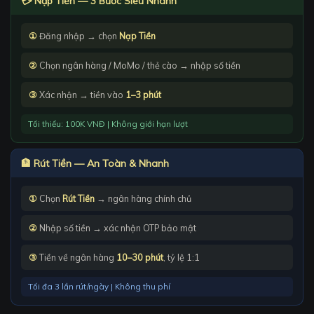
💳 Nạp Tiền — 3 Bước Siêu Nhanh
①
Đăng nhập → chọn
Nạp Tiền
②
Chọn ngân hàng / MoMo / thẻ cào → nhập số tiền
③
Xác nhận → tiền vào
1–3 phút
Tối thiểu: 100K VNĐ | Không giới hạn lượt
🏦 Rút Tiền — An Toàn & Nhanh
①
Chọn
Rút Tiền
→ ngân hàng chính chủ
②
Nhập số tiền → xác nhận OTP bảo mật
③
Tiền về ngân hàng
10–30 phút
, tỷ lệ 1:1
Tối đa 3 lần rút/ngày | Không thu phí