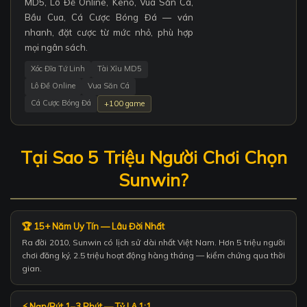
MD5, Lô Đề Online, Keno, Vua Săn Cá,
Bầu Cua, Cá Cược Bóng Đá — ván
nhanh, đặt cược từ mức nhỏ, phù hợp
mọi ngân sách.
Xóc Đĩa Tứ Linh
Tài Xỉu MD5
Lô Đề Online
Vua Săn Cá
Cá Cược Bóng Đá
+100 game
Tại Sao 5 Triệu Người Chơi Chọn
Sunwin?
🏆 15+ Năm Uy Tín — Lâu Đời Nhất
Ra đời 2010, Sunwin có lịch sử dài nhất Việt Nam. Hơn 5 triệu người
chơi đăng ký, 2.5 triệu hoạt động hàng tháng — kiểm chứng qua thời
gian.
⚡ Nạp/Rút 1–3 Phút — Tỷ Lệ 1:1