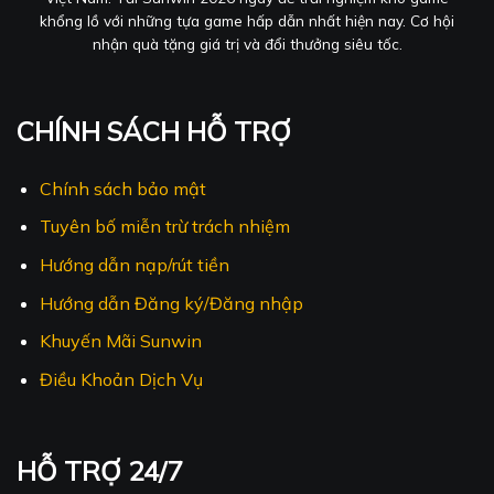
khổng lồ với những tựa game hấp dẫn nhất hiện nay. Cơ hội
nhận quà tặng giá trị và đổi thưởng siêu tốc.
CHÍNH SÁCH HỖ TRỢ
Chính sách bảo mật
Tuyên bố miễn trừ trách nhiệm
Hướng dẫn nạp/rút tiền
Hướng dẫn Đăng ký/Đăng nhập
Khuyến Mãi Sunwin
Điều Khoản Dịch Vụ
HỖ TRỢ 24/7