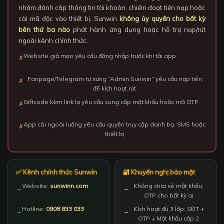
nhằm đánh cắp thông tin tài khoản, chiếm đoạt tiền nạp hoặc
cài mã độc vào thiết bị. Sunwin
không ủy quyền cho bất kỳ
bên thứ ba nào
phát hành ứng dụng hoặc hỗ trợ nạp/rút
ngoài kênh chính thức.
Website giả mạo yêu cầu đăng nhập trước khi tải app
✗
Fanpage/Telegram tự xưng “Admin Sunwin” yêu cầu nạp tiền
✗
để kích hoạt rút
Giftcode kèm link lạ yêu cầu cung cấp mật khẩu hoặc mã OTP
✗
App cài ngoài luồng yêu cầu quyền truy cập danh bạ, SMS hoặc
✗
thiết bị
✅ Kênh chính thức Sunwin
🔐 Khuyến nghị bảo mật
Website:
sunwinn.com
Không chia sẻ mật khẩu,
→
→
OTP cho bất kỳ ai
Hotline:
0908 833 033
Kích hoạt đủ 3 lớp: SĐT +
→
→
OTP + Mật khẩu cấp 2