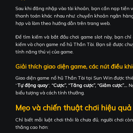
Sau khi đăng nhập vào tài khoản, bạn cần nạp tiền v
thanh toán khác nhau như: chuyển khoản ngân hàng, 
hợp và làm theo hướng dẫn trên trang web.
Để tìm kiếm và bắt đầu chơi game slot này, bạn chỉ 
kiếm và chọn game nổ hũ Thần Tài. Bạn sẽ được chuy
tính năng thú vị của game.
Giải thích giao diện game, các nút điều kh
Giao diện game nổ hũ Thần Tài tại Sun Win được thiết
“
Tự động quay
“,
“Cược”, “Tăng cược”, “Giảm cược”…
Ng
biểu tượng và cách tính thưởng.
Mẹo và chiến thuật chơi hiệu quả
Chỉ biết mỗi luật chơi thôi là chưa đủ, người chơi 
thắng cao hơn: