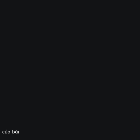
 của bài