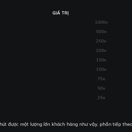
GIÁ TRỊ
1000x
500x
250x
200x
150x
100x
75x
50x
25x
 hút được một lượng lớn khách hàng như vậy, phần tiếp theo