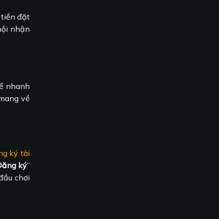
 tiền đặt
 hội nhận
hể nhanh
 mang về
g ký tài
Đăng ký
”
đầu chơi