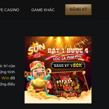
ĐĂNG KÝ
VE CASINO
GAME KHÁC
i trí của
ững tính
n Win
đã
ững điều