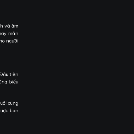
nh và âm
may mắn
ho người
 Đầu tiên
úng biểu
Cuối cùng
cược ban