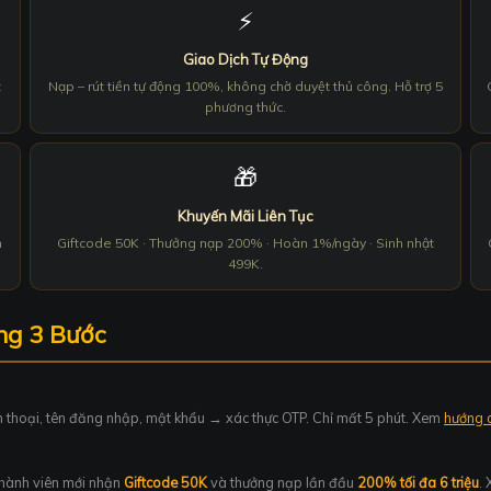
⚡
Giao Dịch Tự Động
t
Nạp – rút tiền tự động 100%, không chờ duyệt thủ công. Hỗ trợ 5
phương thức.
🎁
Khuyến Mãi Liên Tục
h
Giftcode 50K · Thưởng nạp 200% · Hoàn 1%/ngày · Sinh nhật
499K.
ng 3 Bước
thoại, tên đăng nhập, mật khẩu → xác thực OTP. Chỉ mất 5 phút. Xem
hướng d
Thành viên mới nhận
Giftcode 50K
và thưởng nạp lần đầu
200% tối đa 6 triệu
.