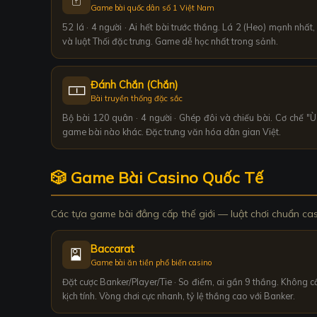
Game bài quốc dân số 1 Việt Nam
52 lá · 4 người · Ai hết bài trước thắng. Lá 2 (Heo) mạnh nhất
và luật Thối đặc trưng. Game dễ học nhất trong sảnh.
Đánh Chắn (Chắn)
🀱
Bài truyền thống đặc sắc
Bộ bài 120 quân · 4 người · Ghép đôi và chiếu bài. Cơ chế "
game bài nào khác. Đặc trưng văn hóa dân gian Việt.
🎲 Game Bài Casino Quốc Tế
Các tựa game bài đẳng cấp thế giới — luật chơi chuẩn cas
Baccarat
🎴
Game bài ăn tiền phổ biến casino
Đặt cược Banker/Player/Tie · So điểm, ai gần 9 thắng. Không 
kịch tính. Vòng chơi cực nhanh, tỷ lệ thắng cao với Banker.