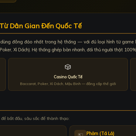
Từ Dân Gian Đến Quốc Tế
i dùng đông đảo nhất trong hệ thống — với đủ loại hình từ game
Poker, Xì Dách). Hệ thống ghép bàn nhanh, đối thủ người thật 10
🎲
Casino Quốc Tế
Baccarat, Poker, Xì Dách, Mậu Binh — đẳng cấp thế giới
 để bắt đầu, sâu sắc để thành thạo:
Phỏm (Tá Lả)
🀢