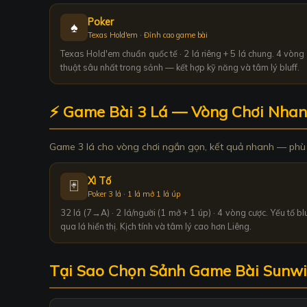
Poker
♠️
Texas Hold'em · Đỉnh cao game bài
Texas Hold'em chuẩn quốc tế · 2 lá riêng + 5 lá chung. 4 vòng 
thuật sâu nhất trong sảnh — kết hợp kỹ năng và tâm lý bluff.
⚡ Game Bài 3 Lá — Vòng Chơi Nhanh
Game 3 lá cho vòng chơi ngắn gọn, kết quả nhanh — phù h
Xì Tố
🃏
Poker 3 lá · 1 lá mở 1 lá úp
32 lá (7→A) · 2 lá/người (1 mở + 1 úp) · 4 vòng cược. Yếu tố bl
qua lá hiển thị. Kịch tính và tâm lý cao hơn Liêng.
Tại Sao Chọn Sảnh Game Bài Sunwi