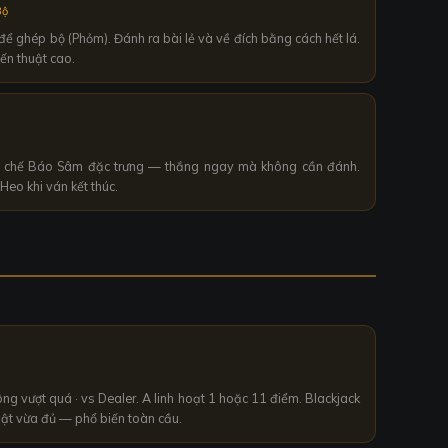
Bộ
 để ghép bộ (Phỏm). Đánh ra bài lẻ và về đích bằng cách hết lá.
ến thuật cao.
 Cơ chế Báo Sâm đặc trưng — thắng ngay mà không cần đánh.
Heo khi ván kết thúc.
g vượt quá · vs Dealer. A linh hoạt 1 hoặc 11 điểm. Blackjack
ật vừa đủ — phổ biến toàn cầu.