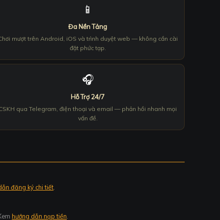
📱
Đa Nền Tảng
Chơi mượt trên Android, iOS và trình duyệt web — không cần cài
đặt phức tạp.
🎧
Hỗ Trợ 24/7
CSKH qua Telegram, điện thoại và email — phản hồi nhanh mọi
vấn đề.
ẫn đăng ký chi tiết
.
 Xem
hướng dẫn nạp tiền
.