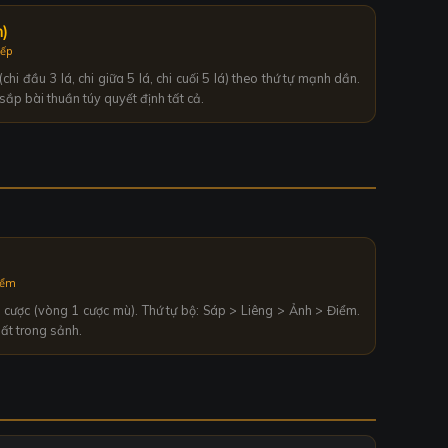
)
xếp
hi đầu 3 lá, chi giữa 5 lá, chi cuối 5 lá) theo thứ tự mạnh dần.
ắp bài thuần túy quyết định tất cả.
Điểm
ng cược (vòng 1 cược mù). Thứ tự bộ: Sáp > Liêng > Ảnh > Điểm.
ất trong sảnh.