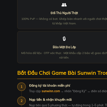
👥
Đối Thủ Người Thật
100% PvP — không có bot. Ghép bàn nhanh với người chơi thậ
từ khắp Việt Nam.
🔒
Bảo Mật Đa Lớp
Mã hóa dữ liệu · OTP xác thực · Mật khẩu cấp 2 bảo vệ giao dịc
rút tiền.
Bắt Đầu Chơi Game Bài Sunwin Tro
Đăng ký tài khoản miễn phí
1
Truy cập
sunwinn.com
→ nhấn "Đăng Ký" → điền số điện 
Nạp tiền & nhận khuyến mãi
2
Nạp tiền qua 5 phương thức — tự động trong 1–5 phút. 