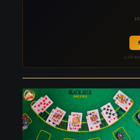
10+
⚠️ Chỉ dà