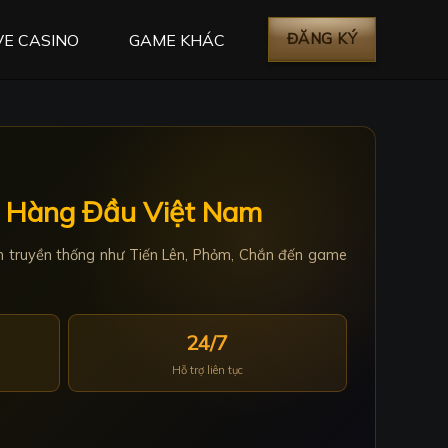
ĐĂNG KÝ
VE CASINO
GAME KHÁC
n Hàng Đầu Việt Nam
n truyền thống như Tiến Lên, Phỏm, Chắn đến game
24/7
Hỗ trợ liên tục