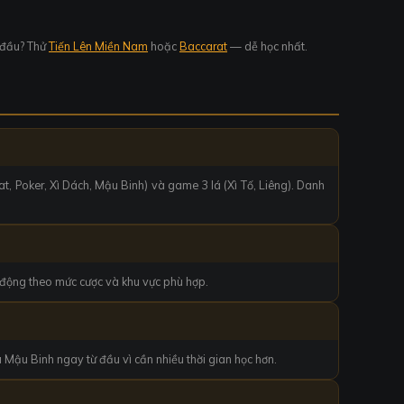
 đầu? Thử
Tiến Lên Miền Nam
hoặc
Baccarat
— dễ học nhất.
 Poker, Xì Dách, Mậu Binh) và game 3 lá (Xì Tố, Liêng). Danh
 động theo mức cược và khu vực phù hợp.
à Mậu Binh ngay từ đầu vì cần nhiều thời gian học hơn.