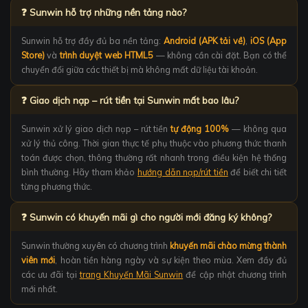
❓ Sunwin hỗ trợ những nền tảng nào?
Sunwin hỗ trợ đầy đủ ba nền tảng:
Android (APK tải về)
,
iOS (App
Store)
và
trình duyệt web HTML5
— không cần cài đặt. Bạn có thể
chuyển đổi giữa các thiết bị mà không mất dữ liệu tài khoản.
❓ Giao dịch nạp – rút tiền tại Sunwin mất bao lâu?
Sunwin xử lý giao dịch nạp – rút tiền
tự động 100%
— không qua
xử lý thủ công. Thời gian thực tế phụ thuộc vào phương thức thanh
toán được chọn, thông thường rất nhanh trong điều kiện hệ thống
bình thường. Hãy tham khảo
hướng dẫn nạp/rút tiền
để biết chi tiết
từng phương thức.
❓ Sunwin có khuyến mãi gì cho người mới đăng ký không?
Sunwin thường xuyên có chương trình
khuyến mãi chào mừng thành
viên mới
, hoàn tiền hàng ngày và sự kiện theo mùa. Xem đầy đủ
các ưu đãi tại
trang Khuyến Mãi Sunwin
để cập nhật chương trình
mới nhất.