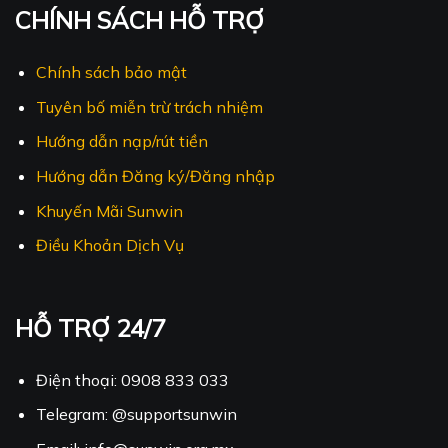
CHÍNH SÁCH HỖ TRỢ
Chính sách bảo mật
Tuyên bố miễn trừ trách nhiệm
Hướng dẫn nạp/rút tiền
Hướng dẫn Đăng ký/Đăng nhập
Khuyến Mãi Sunwin
Điều Khoản Dịch Vụ
HỖ TRỢ 24/7
Điện thoại: 0908 833 033
Telegram: @supportsunwin