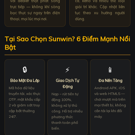
với dealer thật phát sóng
cá, keno và nhiều thể loại
trực tiếp — không khí sòng
giải trí khác. Cập nhật liên
bạc thực sự ngay trên điện
tục theo xu hướng người
thoại, mọi lúc mọi nơi.
dùng.
Tại Sao Chọn Sunwin? 6 Điểm Mạnh Nổi
Bật
🔒
⚡
📱
Bảo Mật Đa Lớp
Giao Dịch Tự
Đa Nền Tảng
Động
Mã hóa dữ liệu
Android APK, iOS
truyền tải, xác thực
và web HTML5 —
Nạp – rút tiền tự
OTP, mật khẩu cấp
chơi mượt mà trên
động 100%,
2 và giám sát truy
mọi thiết bị, không
không xử lý thủ
cập bất thường
cần tải lại khi đổi
công. Hỗ trợ nhiều
24/7.
máy.
phương thức
thanh toán phổ
biến.