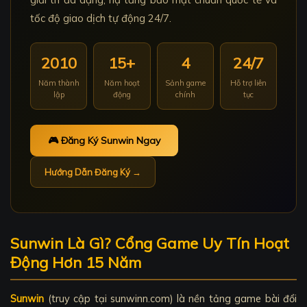
tốc độ giao dịch tự động 24/7.
2010
15+
4
24/7
Năm thành
Năm hoạt
Sảnh game
Hỗ trợ liên
lập
động
chính
tục
🎮 Đăng Ký Sunwin Ngay
Hướng Dẫn Đăng Ký →
Sunwin Là Gì? Cổng Game Uy Tín Hoạt
Động Hơn 15 Năm
Sunwin
(truy cập tại sunwinn.com) là nền tảng game bài đổi