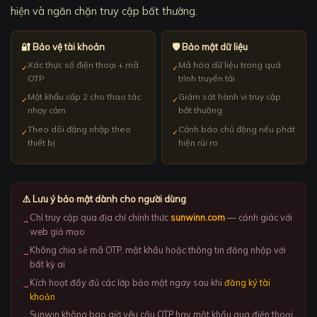
hiện và ngăn chặn truy cập bất thường.
🔐 Bảo vệ tài khoản
🛡️ Bảo mật dữ liệu
Xác thực số điện thoại + mã
Mã hóa dữ liệu trong quá
✓
✓
OTP
trình truyền tải
Mật khẩu cấp 2 cho thao tác
Giám sát hành vi truy cập
✓
✓
nhạy cảm
bất thường
Theo dõi đăng nhập theo
Cảnh báo chủ động nếu phát
✓
✓
thiết bị
hiện rủi ro
⚠️ Lưu ý bảo mật dành cho người dùng
Chỉ truy cập qua địa chỉ chính thức
sunwinn.com
— cảnh giác với
→
web giả mạo
Không chia sẻ mã OTP, mật khẩu hoặc thông tin đăng nhập với
→
bất kỳ ai
Kích hoạt đầy đủ các lớp bảo mật ngay sau khi
đăng ký tài
→
khoản
Sunwin không bao giờ yêu cầu OTP hay mật khẩu qua điện thoại