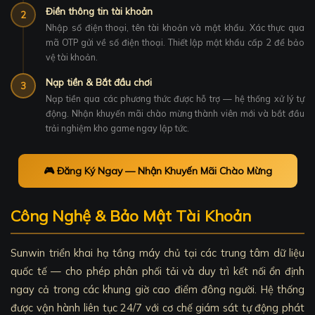
Điền thông tin tài khoản
2
Nhập số điện thoại, tên tài khoản và mật khẩu. Xác thực qua
mã OTP gửi về số điện thoại. Thiết lập mật khẩu cấp 2 để bảo
vệ tài khoản.
Nạp tiền & Bắt đầu chơi
3
Nạp tiền qua các phương thức được hỗ trợ — hệ thống xử lý tự
động. Nhận khuyến mãi chào mừng thành viên mới và bắt đầu
trải nghiệm kho game ngay lập tức.
🎮 Đăng Ký Ngay — Nhận Khuyến Mãi Chào Mừng
Công Nghệ & Bảo Mật Tài Khoản
Sunwin triển khai hạ tầng máy chủ tại các trung tâm dữ liệu
quốc tế — cho phép phân phối tải và duy trì kết nối ổn định
ngay cả trong các khung giờ cao điểm đông người. Hệ thống
được vận hành liên tục 24/7 với cơ chế giám sát tự động phát