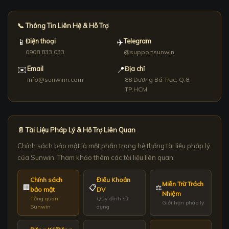
📞 Thông Tin Liên Hệ & Hỗ Trợ
📱
Điện thoại
✈️
Telegram
0908 833 033
@supportsunwin
✉️
Email
📍
Địa chỉ
info@sunwinn.com
88 Dương Bá Trạc, Q.8,
TP.HCM
📄 Tài Liệu Pháp Lý & Hỗ Trợ Liên Quan
Chính sách bảo mật là một phần trong hệ thống tài liệu pháp lý
của Sunwin. Tham khảo thêm các tài liệu liên quan:
Chính sách
Điều Khoản
Miễn Trừ Trách
🏢
📋
⚖️
bảo mật
DV
Nhiệm
Tổng quan
Quy định sử
Giới hạn pháp lý
Sunwin
dụng